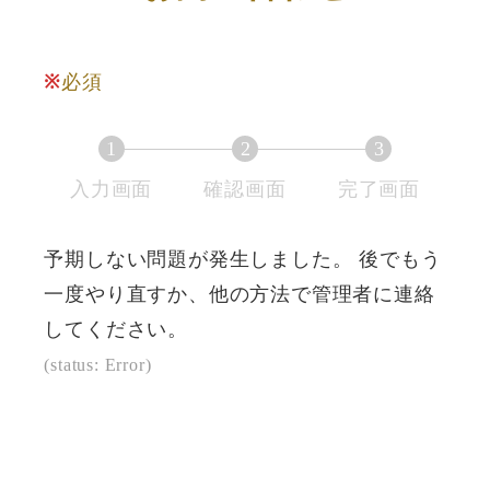
※
必須
1
2
3
現
現
現
入力画面
確認画面
完了画面
在
在
在
表
表
表
予期しない問題が発生しました。 後でもう
示
示
示
一度やり直すか、他の方法で管理者に連絡
さ
さ
さ
してください。
れ
れ
れ
(status: Error)
て
て
て
い
い
い
る
る
る